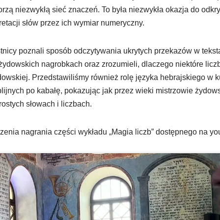
 tworzą niezwykłą sieć znaczeń. To była niezwykła okazja do odkry
pretacji słów przez ich wymiar numeryczny.
nicy poznali sposób odczytywania ukrytych przekazów w teksta
ydowskich nagrobkach oraz zrozumieli, dlaczego niektóre licz
dowskiej. Przedstawiliśmy również rolę języka hebrajskiego w k
blijnych po kabałę, pokazując jak przez wieki mistrzowie żydo
ostych słowach i liczbach.
zenia nagrania części wykładu „Magia liczb” dostępnego na yo