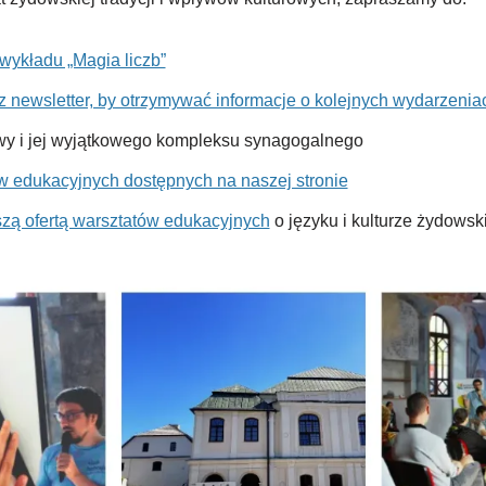
wykładu „Magia liczb”
z newsletter, by otrzymywać informacje o kolejnych wydarzenia
y i jej wyjątkowego kompleksu synagogalnego
w edukacyjnych dostępnych na naszej stronie
szą ofertą warsztatów edukacyjnych
o języku i kulturze żydowsk