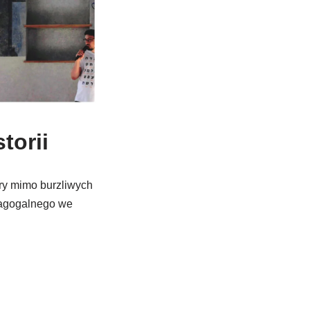
torii
ry mimo burzliwych
nagogalnego we