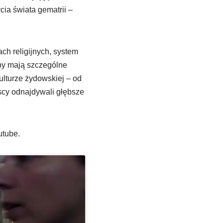
cia świata gematrii –
ch religijnych, system
by mają szczególne
ulturze żydowskiej – od
wscy odnajdywali głębsze
utube.