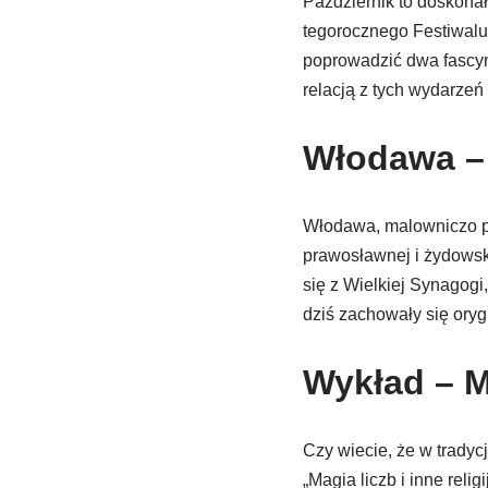
Październik to doskona
tegorocznego Festiwalu
poprowadzić dwa fascyn
relacją z tych wydarzeń 
Włodawa – 
Włodawa, malowniczo po
prawosławnej i żydowsk
się z Wielkiej Synagogi
dziś zachowały się oryg
Wykład – M
Czy wiecie, że w trady
„Magia liczb i inne reli