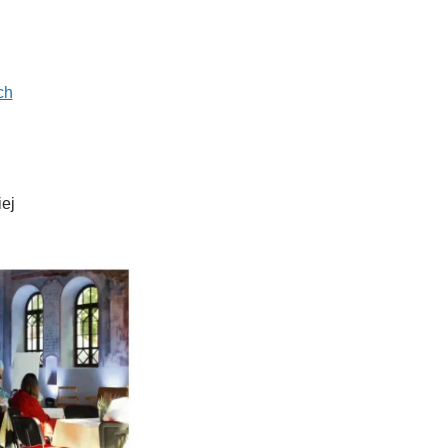
ch
iej