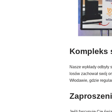
Kompleks s
Nasze wykłady odbyły s
losów zachował swój or
Włodawie, gdzie regular
Zaproszeni
Jeśli fascynuje Cię świ