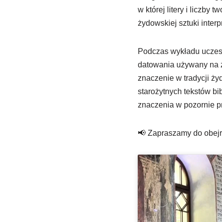
w której litery i liczby
żydowskiej sztuki inter
Podczas wykładu uczest
datowania używany na ż
znaczenie w tradycji ży
starożytnych tekstów bi
znaczenia w pozornie pr
📢 Zapraszamy do obejr