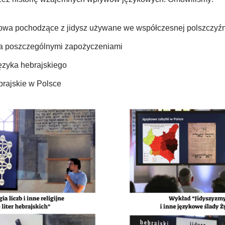
łowa pochodzące z jidysz używane we współczesnej polszczyź
 za poszczególnymi zapożyczeniami
ęzyka hebrajskiego
brajskie w Polsce