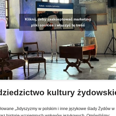
Kliknij, żeby zaakceptować marketing
pliki cookies i włączyć tę treść
ziedzictwo kultury żydowski
ułowane „Jidyszyzmy w polskim i inne językowe ślady Żydów w 
zez historię wzajemnych wpływów językowych. Omówiliśmy: