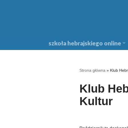
Przejdź
Język 
do
treści
szkoła hebrajskiego online
Strona główna
»
Klub Hebr
Klub Heb
Kultur