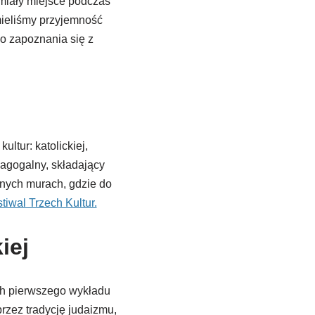
miały miejsce podczas
ieliśmy przyjemność
o zapoznania się z
tur: katolickiej,
agogalny, składający
cznych murach, gdzie do
tiwal Trzech Kultur.
iej
ach pierwszego wykładu
przez tradycję judaizmu,