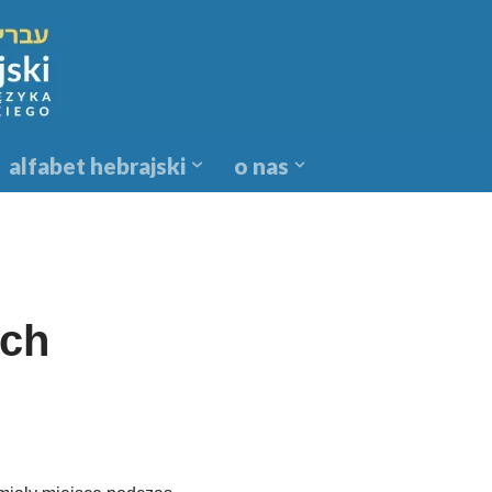
alfabet hebrajski
o nas
ech