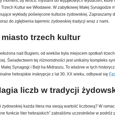
ły moment, by wrócić myślami do wyjątkowych wydarzeń, które 
 Trzech Kultur we Włodawie. W zabytkowej Małej Synagodze m
ujące wykłady poświęcone kulturze żydowskiej. Zapraszamy d
oraz do zgłębienia tajemnic żydowskiej tradycji wraz z nami.
miasto trzech kultur
łożona nad Bugiem, od wieków była miejscem spotkań trzech kul
iej. Świadectwem tej różnorodności jest unikalny kompleks syn
, Małej Synagogi i Bejt ha-Midraszu. To właśnie w tych history
inalne hebrajskie inskrypcje z lat 30. XX wieku, odbywał się
Fes
agia liczb w tradycji żydowsk
cji żydowskiej każda litera ma swoją wartość liczbową? W ram
gijne funkcje liter hebrajskich” zabraliśmy uczestników w podróż 