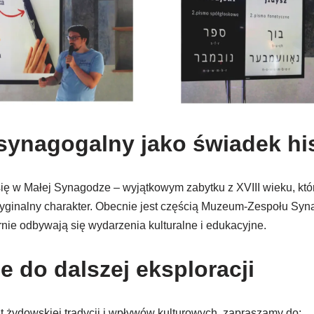
ynagogalny jako świadek his
ię w Małej Synagodze – wyjątkowym zabytku z XVIII wieku, któ
yginalny charakter. Obecnie jest częścią Muzeum-Zespołu Sy
nie odbywają się wydarzenia kulturalne i edukacyjne.
e do dalszej eksploracji
at żydowskiej tradycji i wpływów kulturowych, zapraszamy do: