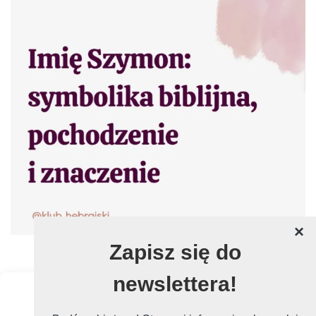
×
Zapisz się do
newslettera!
POPRZEDNIE
DALEJ
Zarządzaj zgodą
Znaczenie imienia Marta
Wakacyjne Kursy Języka
Hebrajskiego Online