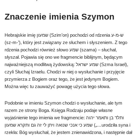
Znaczenie imienia Szymon
Hebrajskie imię שמעון (Szim’on) pochodzi od rdzenia ש-מ-ע
(sz-m-’), który jest związany ze słuchem i słyszeniem. Z tego
rdzenia pochodzi również słowo שמע (szama) – słuchał,
słyszał. Pojawia się ono we fragmencie biblijnym, będącym
najważniejszą modlitwą żydowską: שמע ישראל (Szma Israel),
czyli Słuchaj Izraelu. Chodzi w niej o wysłuchanie i przyjęcie
przymierza z Bogiem oraz tego, że jest jedynym Bogiem.
Można więc tu zauważyć powagę użycia tego słowa.
Podobnie w imieniu Szymon chodzi o wysłuchanie, ale tym
razem ze strony Boga. Księga Rodzaju podaje własne
wyjaśnienie tego imienia we fragmencie: ותלד בן ותאמר יהוה
שמע כי אנכי שנואה ויתן לי זה גם ותקרא שמעון („…urodziła syna i
rzekła: Bóg wysłuchał, że jestem znienawidzona, i następnie dał