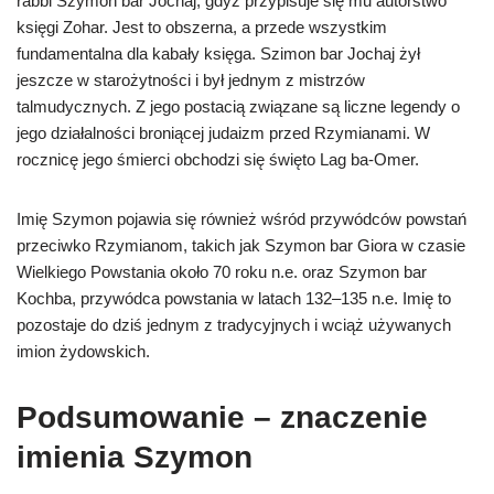
rabbi Szymon bar Jochaj, gdyż przypisuje się mu autorstwo
księgi Zohar. Jest to obszerna, a przede wszystkim
fundamentalna dla kabały księga. Szimon bar Jochaj żył
jeszcze w starożytności i był jednym z mistrzów
talmudycznych. Z jego postacią związane są liczne legendy o
jego działalności broniącej judaizm przed Rzymianami. W
rocznicę jego śmierci obchodzi się święto Lag ba-Omer.
Imię Szymon pojawia się również wśród przywódców powstań
przeciwko Rzymianom, takich jak Szymon bar Giora w czasie
Wielkiego Powstania około 70 roku n.e. oraz Szymon bar
Kochba, przywódca powstania w latach 132–135 n.e. Imię to
pozostaje do dziś jednym z tradycyjnych i wciąż używanych
imion żydowskich.
Podsumowanie
– znaczenie
imienia Szymon