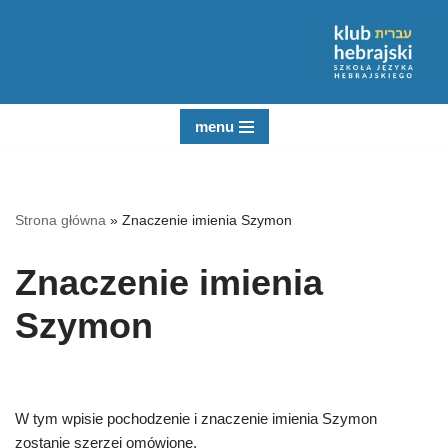
Język hebrajski i kultura
Przejdź
żydowska
do
treści
menu
Strona główna
»
Znaczenie imienia Szymon
Znaczenie imienia
Szymon
W tym wpisie pochodzenie i znaczenie imienia Szymon
zostanie szerzej omówione.