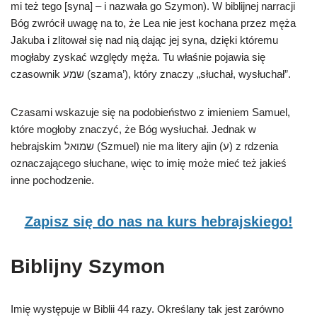
mi też tego [syna] – i nazwała go Szymon). W biblijnej narracji
Bóg zwrócił uwagę na to, że Lea nie jest kochana przez męża
Jakuba i zlitował się nad nią dając jej syna, dzięki któremu
mogłaby zyskać względy męża. Tu właśnie pojawia się
czasownik שמע (szama’), który znaczy „słuchał, wysłuchał”.
Czasami wskazuje się na podobieństwo z imieniem Samuel,
które mogłoby znaczyć, że Bóg wysłuchał. Jednak w
hebrajskim שמואל (Szmuel) nie ma litery ajin (ע) z rdzenia
oznaczającego słuchane, więc to imię może mieć też jakieś
inne pochodzenie.
Zapisz się do nas na kurs hebrajskiego!
Biblijny Szymon
Imię występuje w Biblii 44 razy. Określany tak jest zarówno