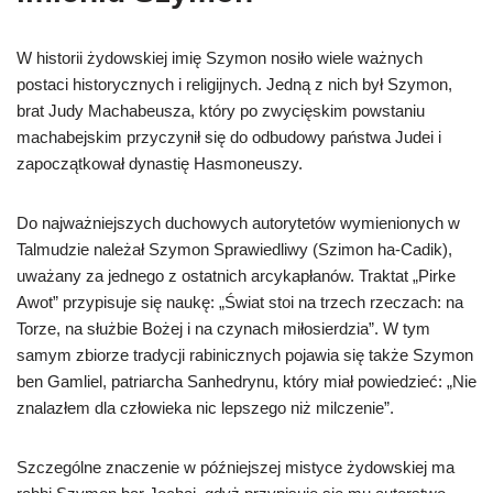
W historii żydowskiej imię Szymon nosiło wiele ważnych
postaci historycznych i religijnych. Jedną z nich był Szymon,
brat Judy Machabeusza, który po zwycięskim powstaniu
machabejskim przyczynił się do odbudowy państwa Judei i
zapoczątkował dynastię Hasmoneuszy.
Do najważniejszych duchowych autorytetów wymienionych w
Talmudzie należał Szymon Sprawiedliwy (Szimon ha-Cadik),
uważany za jednego z ostatnich arcykapłanów. Traktat „Pirke
Awot” przypisuje się naukę: „Świat stoi na trzech rzeczach: na
Torze, na służbie Bożej i na czynach miłosierdzia”. W tym
samym zbiorze tradycji rabinicznych pojawia się także Szymon
ben Gamliel, patriarcha Sanhedrynu, który miał powiedzieć: „Nie
znalazłem dla człowieka nic lepszego niż milczenie”.
Szczególne znaczenie w późniejszej mistyce żydowskiej ma