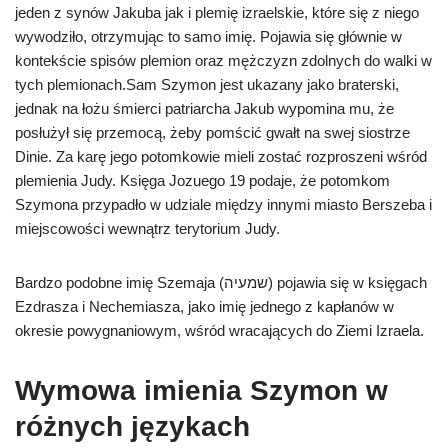
jeden z synów Jakuba jak i plemię izraelskie, które się z niego
wywodziło, otrzymując to samo imię. Pojawia się głównie w
kontekście spisów plemion oraz mężczyzn zdolnych do walki w
tych plemionach.Sam Szymon jest ukazany jako braterski,
jednak na łożu śmierci patriarcha Jakub wypomina mu, że
posłużył się przemocą, żeby pomścić gwałt na swej siostrze
Dinie. Za karę jego potomkowie mieli zostać rozproszeni wśród
plemienia Judy. Księga Jozuego 19 podaje, że potomkom
Szymona przypadło w udziale między innymi miasto Berszeba i
miejscowości wewnątrz terytorium Judy.
Bardzo podobne imię Szemaja (שמעיה) pojawia się w księgach
Ezdrasza i Nechemiasza, jako imię jednego z kapłanów w
okresie powygnaniowym, wśród wracających do Ziemi Izraela.
Wymowa imienia Szymon w
różnych językach