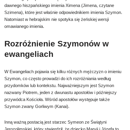
dawnego hiszpańskiego imienia Ximena (Jimena, czytane
Szimena), które jest właśnie odpowiednikiem imienia Szymon.
Natomiast w hebrajskim nie spotyka się żeńskiej wersji
omawianego imienia.
Rozróżnienie Szymonów w
ewangeliach
W Ewangeliach pojawia się kilku różnych mężczyzn o imieniu
Szymon, co często prowadzi do ich rozróżniania według
przydomków lub kontekstu. Najważniejszym jest Szymon
nazwany Piotrem, jeden z dwunastu apostołów i późniejszy
przywódca Kościoła. Wśród apostołów występuje także
Szymon zwany Gorliwym (Kanai).
Inną ważną postacią jest starzec Symeon ze Świątyni
Jerozolimskiej, który stwierdził, że dziecko Maryji i Józefa to