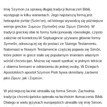
Imię Szymon za sprawą długiej tradycji tłumaczeń Biblii,
występuje w kilku wariantach. Jego najstarszą formą jest
hebrajskie שמעון (Szim’on), od którego wywodzą się późniejsze
wersje greckie: Συμεών (Symeṓn) oraz Σίμων (Simōn). W
tradycji greckiej obie te formy funkcjonowały równolegle, często
zależnie od kontekstu.W Septuagincie używano głównie formy
Symeṓn
, odnoszącej się do postaci ze Starego Testamentu.
Natomiast w Nowym Testamencie częściej pojawia się
Simōn
,
które potem w grece stało się popularnym imieniem własnym
wśród chrześcijan. Można się nawet spotkać w jednym tekście
z obiema formami w odniesieniu do jednej osoby. W Dziejach
Apostolskich apostoł Szymon Piotr bywa określany zarówno
jako
Σίμων
, jak i
Συμεών
.
W późniejszej łacinie utrwaliła się forma Simon. Zachodnia
tradycja chrześcijańska opierała na łacińskim tłumaczeniu Biblii.
Dlatego w wielu językach europejskich utrwaliło się imię Simon,