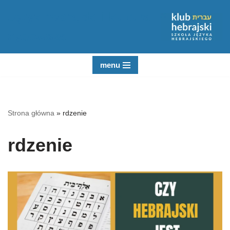
Język hebrajski i kultura
Przejdź
żydowska
do
treści
menu
Strona główna
»
rdzenie
rdzenie