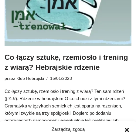
Co łączy sztukę, rzemiosło i trening
z wiarą? Hebrajskie rdzenie
przez
Klub Hebrajski
15/01/2023
Co łączy sztukę, rzemiosło i trening z wiarą? Ten sam rdzeń
(א.מ.ן). Rdzenie w hebrajskim O co chodzi z tymi rdzeniami?
Gramatyka w językach semickich jest oparta na rdzeniach,
którymi zwykle są trzy spółgłoski. Dopiero po dodaniu
odpowiednich samogłosek i ewentualnie też prefiksów lub
sufiksów uzyskujemy konkretne słowa.
Zarządzaj zgodą